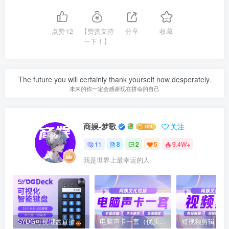
点赞
12
【赞赏支持
分享
收藏
一下！】
The future you will certainly thank yourself now desperately.
未来的你一定会感谢现在拼命的自己
商娱-梦歌
关注
11
8
2
5
9.4W+
我是世界上最幸运的人
SYDG可视键盘直播智能辅助多功能快捷键小键盘
电脑声卡一套（优质主播权益）