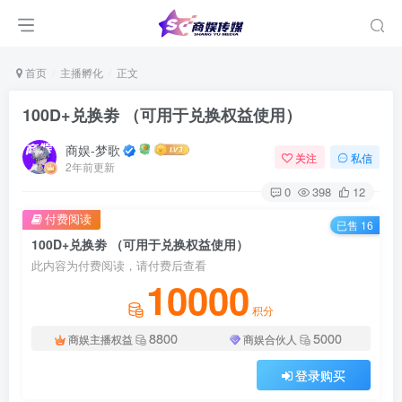
首页
主播孵化
正文
100D+兑换劵 （可用于兑换权益使用）
商娱-梦歌
关注
私信
2年前更新
0
398
12
付费阅读
已售 16
100D+兑换劵 （可用于兑换权益使用）
此内容为付费阅读，请付费后查看
10000
积分
8800
5000
商娱主播权益
商娱合伙人
登录购买