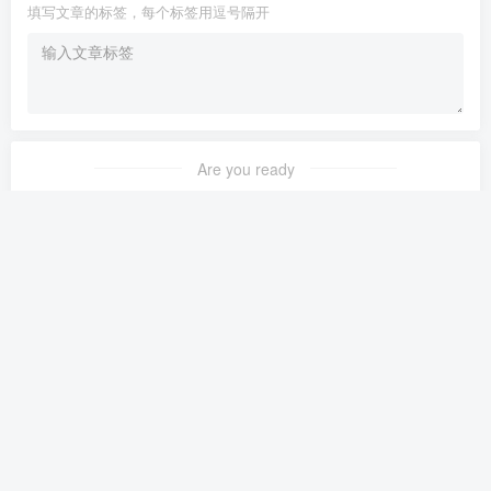
填写文章的标签，每个标签用逗号隔开
Are you ready
暂无发布权限
人才招聘
商娱主播
关于我们
Copyright © 2020 ·
商娱直播圈
· 由
商娱传媒文化有限公司
提供
备案号：粤ICP备2023141617号