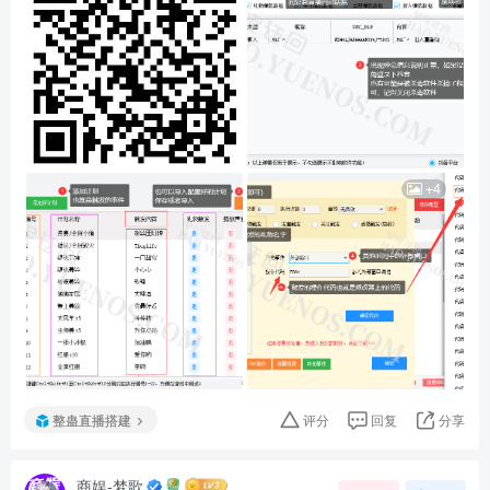
+4
整蛊直播搭建
评分
回复
分享
商娱-梦歌