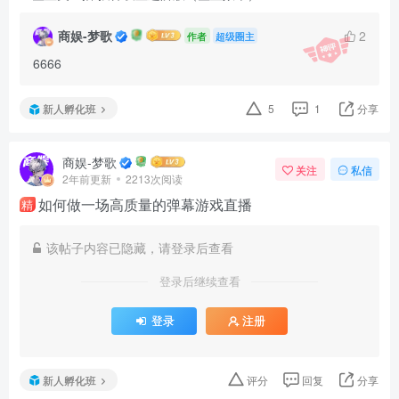
商娱-梦歌
2
作者
超级圈主
6666
新人孵化班
5
1
分享
商娱-梦歌
关注
私信
2年前更新
2213次阅读
如何做一场高质量的弹幕游戏直播
精
该帖子内容已隐藏，请登录后查看
登录后继续查看
登录
注册
新人孵化班
评分
回复
分享