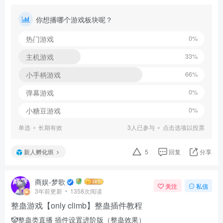
你想播哪个游戏板块呢？
热门游戏
0%
主机游戏
33%
小手柄游戏
66%
弹幕游戏
0%
小糖豆游戏
0%
单选
长期有效
3
人已参与
点击选项以投票
新人孵化班
5
回复
分享
商娱-梦歌
关注
私信
3年前更新
1358次阅读
整蛊游戏【only climb】整蛊插件教程
🤡整蛊类直播 插件设置进阶版（整蛊效果）