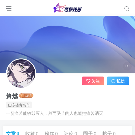
关注
私信
箫燃
山东省青岛市
一切痛苦能够毁灭人，然而受苦的人也能把痛苦消灭
文章
0
收藏
0
粉丝
0
评论
0
圈子
0
帖子
0