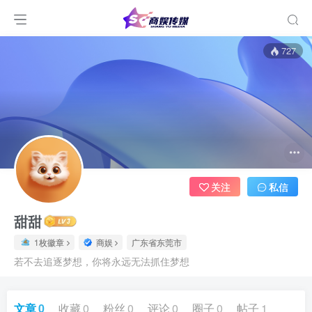
727
关注
私信
甜甜
1枚徽章
商娱
广东省东莞市
若不去追逐梦想，你将永远无法抓住梦想
文章
0
收藏
0
粉丝
0
评论
0
圈子
0
帖子
1